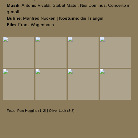
Musik
: Antonio Vivaldi: Stabat Mater, Nisi Dominus, Concerto in
g-moll
Bühne
: Manfred Nücken |
Kostüme
: die Triangel
Film
: Franz Wagenbach
Fotos: Pete Huggins (1, 2) | Oliver Look (3-8)