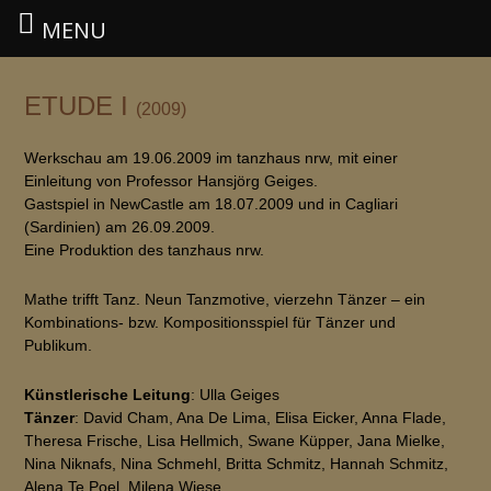
MENU
Zum
Inhalt
ETUDE I
(2009)
springen
Werkschau am 19.06.2009 im tanzhaus nrw, mit einer
Einleitung von Professor Hansjörg Geiges.
Gastspiel in NewCastle am 18.07.2009 und in Cagliari
(Sardinien) am 26.09.2009.
Eine Produktion des tanzhaus nrw.
Mathe trifft Tanz. Neun Tanzmotive, vierzehn Tänzer – ein
Kombinations- bzw. Kompositionsspiel für Tänzer und
Publikum.
Künstlerische Leitung
: Ulla Geiges
Tänzer
: David Cham, Ana De Lima, Elisa Eicker, Anna Flade,
Theresa Frische, Lisa Hellmich, Swane Küpper, Jana Mielke,
Nina Niknafs, Nina Schmehl, Britta Schmitz, Hannah Schmitz,
Alena Te Poel, Milena Wiese