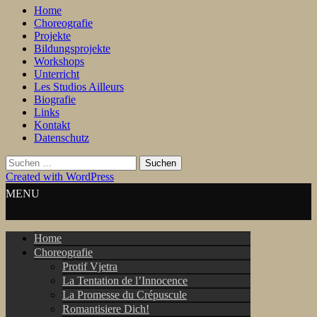
Home
Choreografie
Projekte
Bildungsprojekte
Workshops
Unterricht
Les Studios Ailleurs
Biografie
Links
Kontakt
Datenschutz
Suchen
nach:
Created with WordPress
MENU
Home
Choreografie
Protif Vjetra
La Tentation de l’Innocence
La Promesse du Crépuscule
Romantisiere Dich!