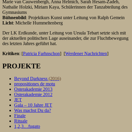
Marie van Cauwenbergh, Anna Helmich, Sarah Hesam-Zadeh,
Nathalie Holzki, Miriam Kaya, Schülerinnen der Tanzabteilung des
Gymnasiums
Bühnenbild
: Projektkurs Kunst unter Leitung von Ralph Gemein
Licht
: Michelle Hummeltenberg
Der LK Erdkunde, unter Leitung von Ursula Tebart setzte sich mit
der aktuellen politischen Lage auseinander, die zur Fluchtbewegung
des letzten Jahres geführt hat.
Kritiken
: [
Patricia Farhnschon
] [
Werdener Nachrichten
]
PROJEKTE
Beyond Darkness
(2016)
propositiones de motu
Osterakademie 2013
Osterakademie 2012
JET
Gala – 10 Jahre JET
Was machst Du da?
Finale
Rituale
1,2,3…fugato