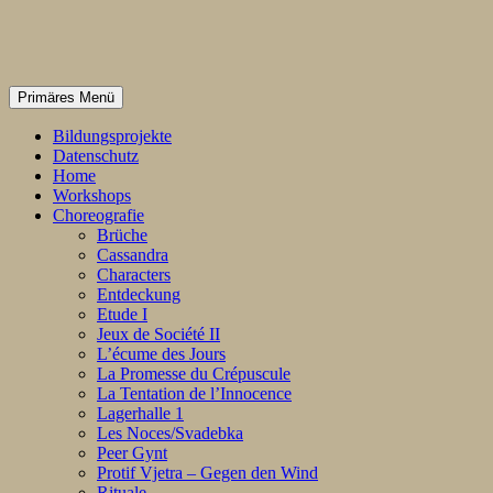
Zum
Inhalt
Suchen
Primäres Menü
springen
Bildungsprojekte
Datenschutz
Home
Workshops
Choreografie
Brüche
Cassandra
Characters
Entdeckung
Etude I
Jeux de Société II
L’écume des Jours
La Promesse du Crépuscule
La Tentation de l’Innocence
Lagerhalle 1
Les Noces/Svadebka
Peer Gynt
Protif Vjetra – Gegen den Wind
Rituale