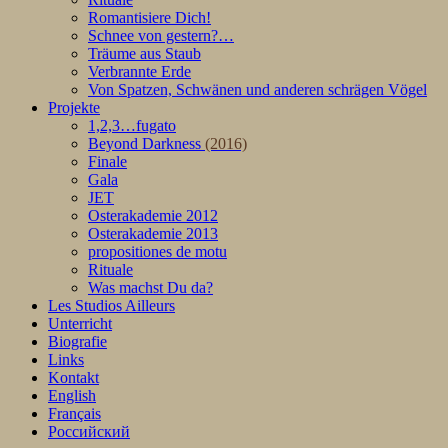
Romantisiere Dich!
Schnee von gestern?…
Träume aus Staub
Verbrannte Erde
Von Spatzen, Schwänen und anderen schrägen Vögel
Projekte
1,2,3…fugato
Beyond Darkness
(2016)
Finale
Gala
JET
Osterakademie 2012
Osterakademie 2013
propositiones de motu
Rituale
Was machst Du da?
Les Studios Ailleurs
Unterricht
Biografie
Links
Kontakt
English
Français
Pоссийский