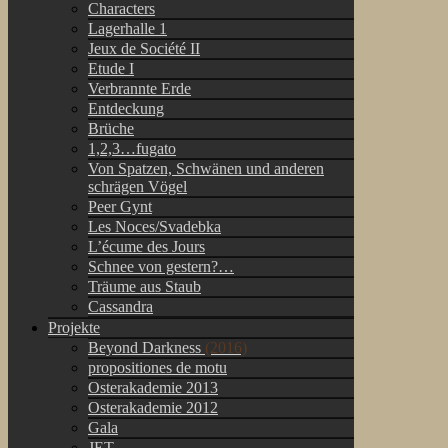
Characters
Lagerhalle 1
Jeux de Société II
Etude I
Verbrannte Erde
Entdeckung
Brüche
1,2,3…fugato
Von Spatzen, Schwänen und anderen
schrägen Vögel
Peer Gynt
Les Noces/Svadebka
L’écume des Jours
Schnee von gestern?…
Träume aus Staub
Cassandra
Projekte
Beyond Darkness
(2016)
propositiones de motu
Osterakademie 2013
Osterakademie 2012
Gala
JET